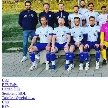
Ü32
BFV
FuPa
Herren Ü32
Senioren / BOL
Tabelle · Spielplan →
Ü40
BFV