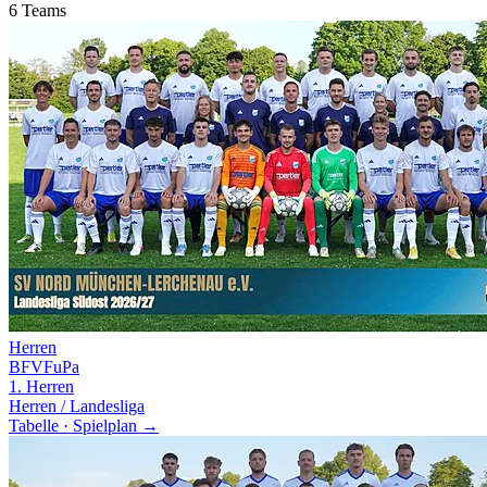
6
Teams
Herren
BFV
FuPa
1. Herren
Herren / Landesliga
Tabelle · Spielplan →