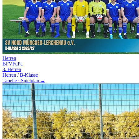
Herren
BFV
FuPa
3. Herren
Herren / B-Klasse
Tabelle · Spielplan →