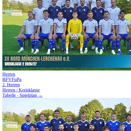
Herren
BFV
FuPa
2. Herren
Herren / Kreisklasse
Tabelle · Spielplan →