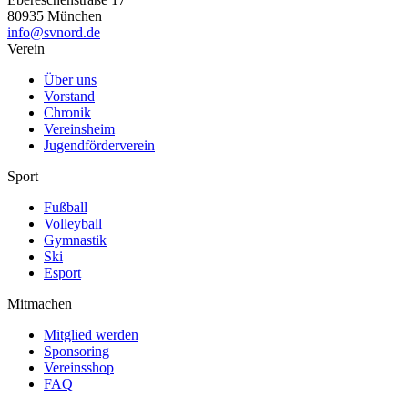
80935
München
info@svnord.de
Verein
Über uns
Vorstand
Chronik
Vereinsheim
Jugendförderverein
Sport
Fußball
Volleyball
Gymnastik
Ski
Esport
Mitmachen
Mitglied werden
Sponsoring
Vereinsshop
FAQ